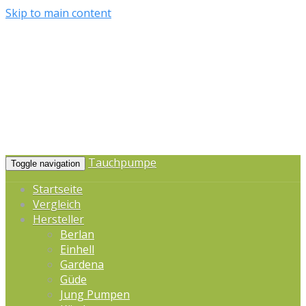
Skip to main content
Tauchpumpe
Toggle navigation
Startseite
Vergleich
Hersteller
Berlan
Einhell
Gardena
Güde
Jung Pumpen