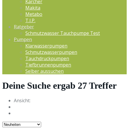
Kärcher
Makita
Metabo
T.I.P.
Ratgeber
Schmutzwasser Tauchpumpe Test
Pumpen
Klarwasserpumpen
Schmutzwasserpumpen
Tauchdruckpumpen
Tiefbrunnenpumpen
Selber aussuchen
Deine Suche ergab
27
Treffer
Ansicht: