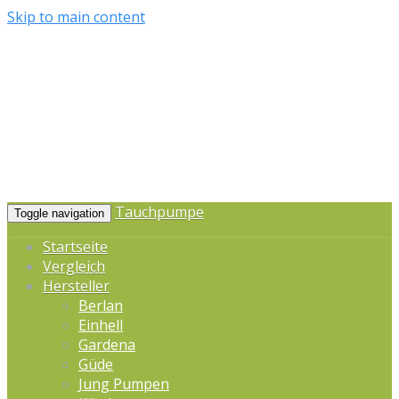
Skip to main content
Tauchpumpe
Toggle navigation
Startseite
Vergleich
Hersteller
Berlan
Einhell
Gardena
Güde
Jung Pumpen