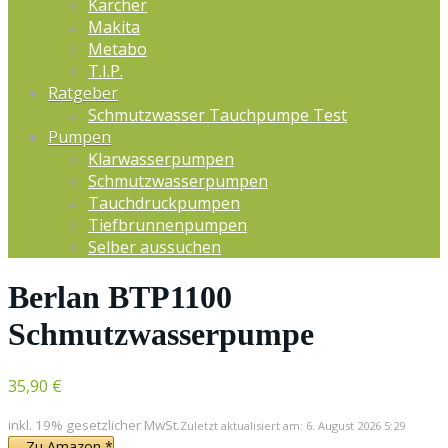
Kärcher
Makita
Metabo
T.I.P.
Ratgeber
Schmutzwasser Tauchpumpe Test
Pumpen
Klarwasserpumpen
Schmutzwasserpumpen
Tauchdruckpumpen
Tiefbrunnenpumpen
Selber aussuchen
Berlan BTP1100
Schmutzwasserpumpe
35,90 €
inkl. 19% gesetzlicher MwSt.
Zuletzt aktualisiert am: 6. August 2026 5:29
Zu Amazon *