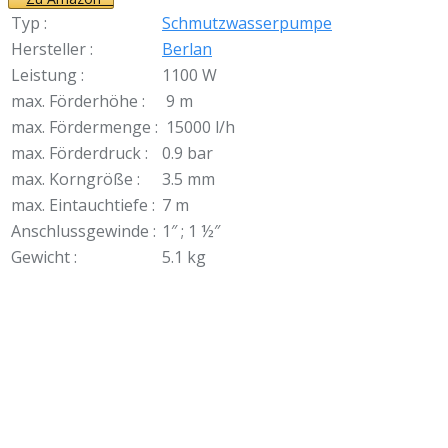
Typ :
Schmutzwasserpumpe
Hersteller :
Berlan
Leistung :
1100 W
max. Förderhöhe :
9 m
max. Fördermenge :
15000 l/h
max. Förderdruck :
0.9 bar
max. Korngröße :
3.5 mm
max. Eintauchtiefe :
7 m
Anschlussgewinde :
1″ ; 1 ½″
Gewicht :
5.1 kg