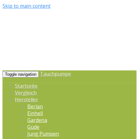
Skip to main content
Tauchpumpe
Toggle navigation
Startseite
Vergleich
Hersteller
Berlan
Einhell
Gardena
Güde
Jung Pumpen