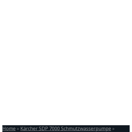
Home
»
Kärcher SDP 7000 Schmutzwasserpumpe
»