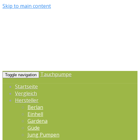
Skip to main content
Tauchpumpe
Toggle navigation
Startseite
Vergleich
Hersteller
Berlan
Einhell
Gardena
Güde
Jung Pumpen