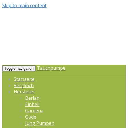
Skip to main content
Tauchpumpe
Toggle navigation
Startseite
Vergleich
Hersteller
Berlan
Einhell
Gardena
Güde
Jung Pumpen