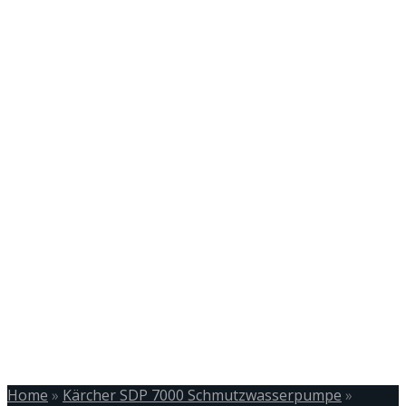
Home
»
Kärcher SDP 7000 Schmutzwasserpumpe
»