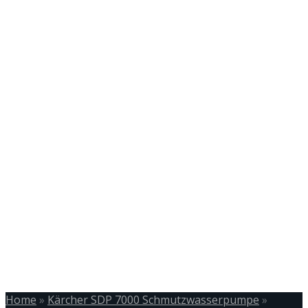
Home
»
Kärcher SDP 7000 Schmutzwasserpumpe
»