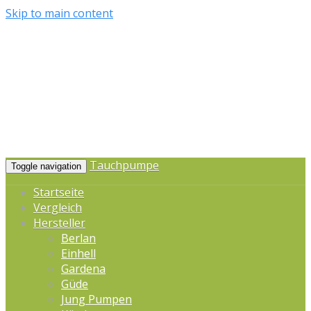
Skip to main content
Tauchpumpe
Toggle navigation
Startseite
Vergleich
Hersteller
Berlan
Einhell
Gardena
Güde
Jung Pumpen