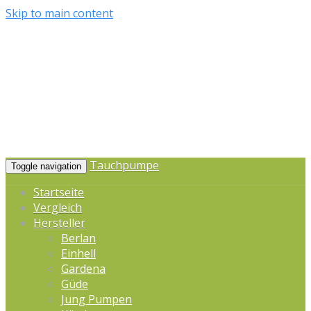
Skip to main content
Tauchpumpe
Toggle navigation
Startseite
Vergleich
Hersteller
Berlan
Einhell
Gardena
Güde
Jung Pumpen