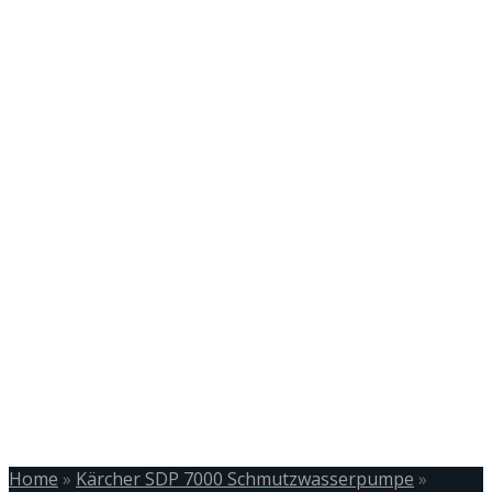
Home
»
Kärcher SDP 7000 Schmutzwasserpumpe
»