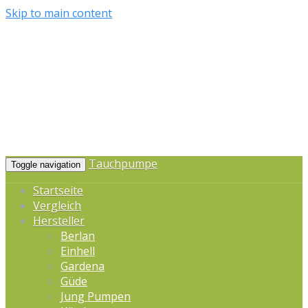
Skip to main content
Tauchpumpe
Toggle navigation
Startseite
Vergleich
Hersteller
Berlan
Einhell
Gardena
Güde
Jung Pumpen