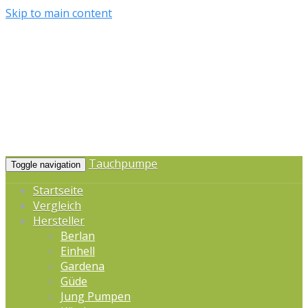
Skip to main content
Tauchpumpe
Toggle navigation
Startseite
Vergleich
Hersteller
Berlan
Einhell
Gardena
Güde
Jung Pumpen