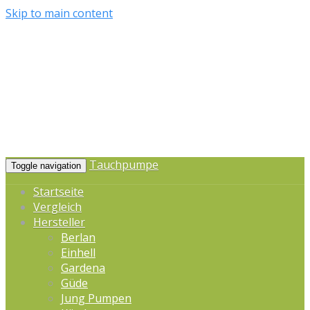
Skip to main content
Tauchpumpe
Toggle navigation
Startseite
Vergleich
Hersteller
Berlan
Einhell
Gardena
Güde
Jung Pumpen