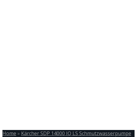
Home
»
Kärcher SDP 14000 IQ LS Schmutzwasserpumpe