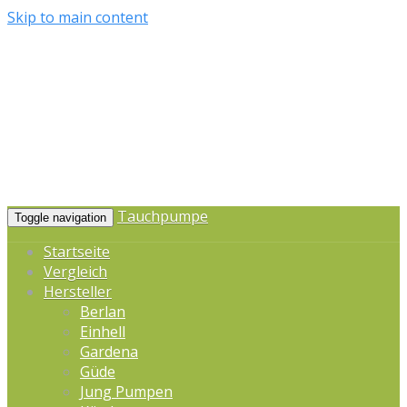
Skip to main content
Tauchpumpe
Toggle navigation
Startseite
Vergleich
Hersteller
Berlan
Einhell
Gardena
Güde
Jung Pumpen