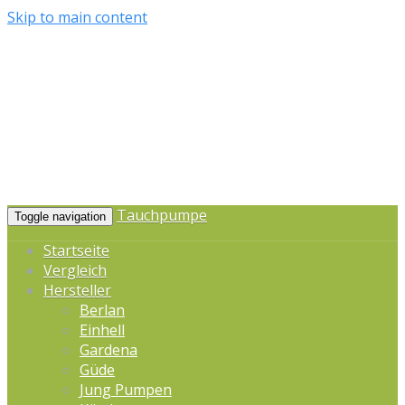
Skip to main content
Tauchpumpe
Toggle navigation
Startseite
Vergleich
Hersteller
Berlan
Einhell
Gardena
Güde
Jung Pumpen