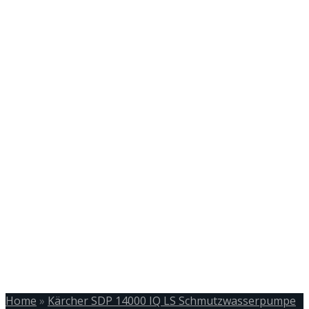
Home
»
Kärcher SDP 14000 IQ LS Schmutzwasserpumpe