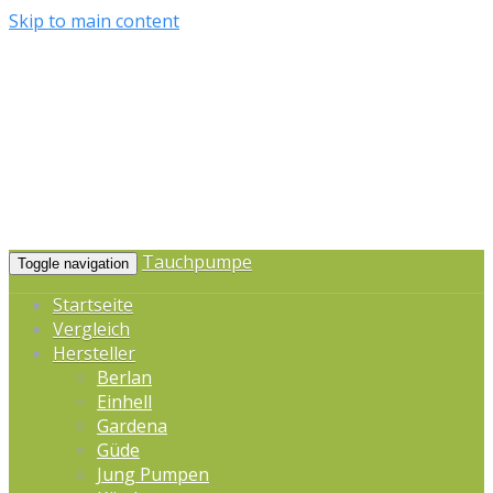
Skip to main content
Tauchpumpe
Toggle navigation
Startseite
Vergleich
Hersteller
Berlan
Einhell
Gardena
Güde
Jung Pumpen