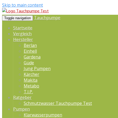
Skip to main content
Tauchpumpe
Toggle navigation
Startseite
Vergleich
Hersteller
Berlan
Einhell
Gardena
Güde
Jung Pumpen
Kärcher
Makita
Metabo
T.I.P.
Ratgeber
Schmutzwasser Tauchpumpe Test
Pumpen
Klarwasserpumpen