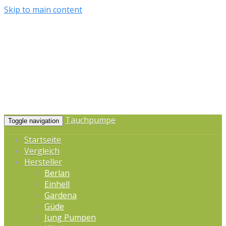
Skip to main content
Tauchpumpe
Toggle navigation
Startseite
Vergleich
Hersteller
Berlan
Einhell
Gardena
Güde
Jung Pumpen