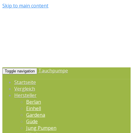
Skip to main content
Tauchpumpe
Toggle navigation
Startseite
Vergleich
Hersteller
Berlan
Einhell
Gardena
Güde
Jung Pumpen