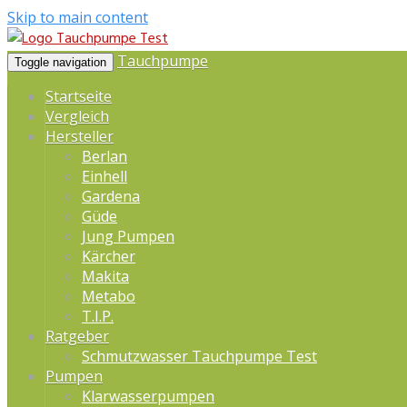
Skip to main content
Tauchpumpe
Toggle navigation
Startseite
Vergleich
Hersteller
Berlan
Einhell
Gardena
Güde
Jung Pumpen
Kärcher
Makita
Metabo
T.I.P.
Ratgeber
Schmutzwasser Tauchpumpe Test
Pumpen
Klarwasserpumpen