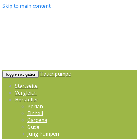
Skip to main content
Tauchpumpe
Toggle navigation
Startseite
Vergleich
Hersteller
Berlan
Einhell
Gardena
Güde
Jung Pumpen