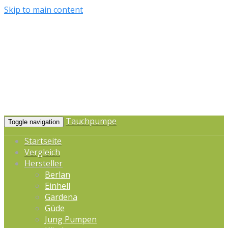
Skip to main content
Tauchpumpe
Toggle navigation
Startseite
Vergleich
Hersteller
Berlan
Einhell
Gardena
Güde
Jung Pumpen