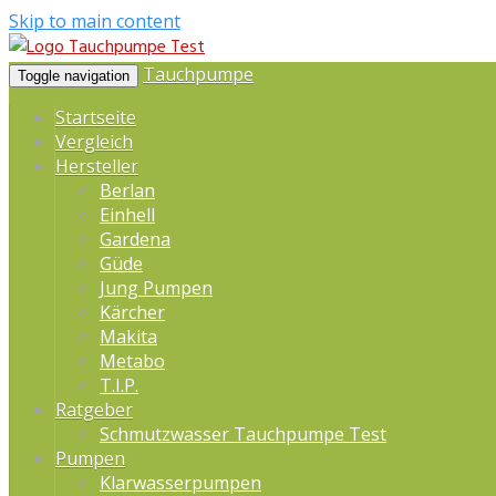
Skip to main content
Tauchpumpe
Toggle navigation
Startseite
Vergleich
Hersteller
Berlan
Einhell
Gardena
Güde
Jung Pumpen
Kärcher
Makita
Metabo
T.I.P.
Ratgeber
Schmutzwasser Tauchpumpe Test
Pumpen
Klarwasserpumpen