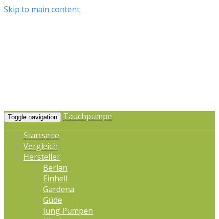
Skip to main content
Tauchpumpe
Toggle navigation
Startseite
Vergleich
Hersteller
Berlan
Einhell
Gardena
Güde
Jung Pumpen