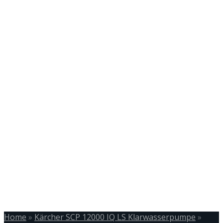
Home
»
Kärcher SCP 12000 IQ LS Klarwasserpumpe
»