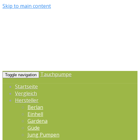
Skip to main content
Tauchpumpe
Toggle navigation
Startseite
Vergleich
Hersteller
Berlan
Einhell
Gardena
Güde
Jung Pumpen