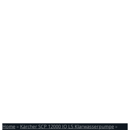
Home
»
Kärcher SCP 12000 IQ LS Klarwasserpumpe
»