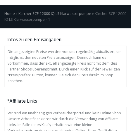
Home
»
Kärcher SCP 12000 IQ LS Klarwasserpumpe
»
Kärcher SCP 12000
IQ LS Klarwasserpumpe – 1
Infos zu den Preisangaben
Die angezeigten Preise werden von uns regelmäßig aktualisiert, um
möglichst den neusten Preis anzuzeigen. Dennoch kann es
vorkommen, dass der aktuell angezeigte Preis nicht mit dem des
Partner Shops übereinstimmt. Durch einen Klick auf den jeweiligen
"Preis prüfen" Button, können Sie sich den Preis direkt im Shop
ansehen.
*Affiliate Links
Wir sind ein unabhängiges Verbraucherportal und kein Online Shop.
Unsere Arbeit finanzieren wir durch die Verwendung von Affiliate
Links. Im Falle eines Kaufs, erhalten wir eine kleine
Verkaufsprovision des entsprechenden Online Shop. Zusätzliche