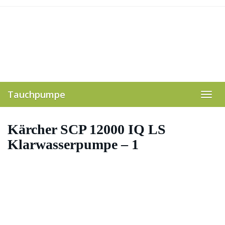
Skip
to
main
content
Tauchpumpe
Toggl
navig
Kärcher SCP 12000 IQ LS
Klarwasserpumpe – 1