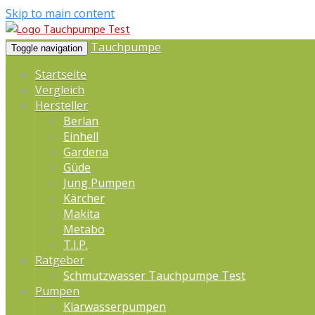
Skip to main content
Tauchpumpe
Toggle navigation
Startseite
Vergleich
Hersteller
Berlan
Einhell
Gardena
Güde
Jung Pumpen
Kärcher
Makita
Metabo
T.I.P.
Ratgeber
Schmutzwasser Tauchpumpe Test
Pumpen
Klarwasserpumpen