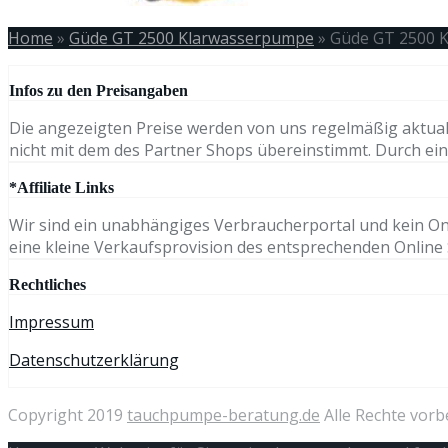
Home
»
Güde GT 2500 Klarwasserpumpe
»
Güde GT 2500 
Infos zu den Preisangaben
Die angezeigten Preise werden von uns regelmäßig aktual
nicht mit dem des Partner Shops übereinstimmt. Durch eine
*Affiliate Links
Wir sind ein unabhängiges Verbraucherportal und kein Onli
eine kleine Verkaufsprovision des entsprechenden Online S
Rechtliches
Impressum
Datenschutzerklärung
Copyright 2019
tauchpumpe-beratung.de
Alle Rechte vorb