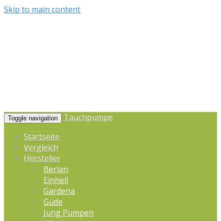
Skip to main content
Tauchpumpe
Toggle navigation
Startseite
Vergleich
Hersteller
Berlan
Einhell
Gardena
Güde
Jung Pumpen