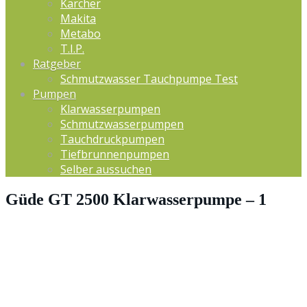
Kärcher
Makita
Metabo
T.I.P.
Ratgeber
Schmutzwasser Tauchpumpe Test
Pumpen
Klarwasserpumpen
Schmutzwasserpumpen
Tauchdruckpumpen
Tiefbrunnenpumpen
Selber aussuchen
Güde GT 2500 Klarwasserpumpe – 1