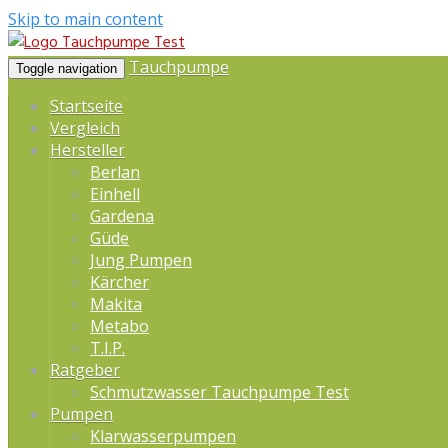
Skip to main content
Tauchpumpe
Toggle navigation
Startseite
Vergleich
Hersteller
Berlan
Einhell
Gardena
Güde
Jung Pumpen
Kärcher
Makita
Metabo
T.I.P.
Ratgeber
Schmutzwasser Tauchpumpe Test
Pumpen
Klarwasserpumpen