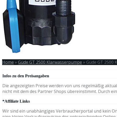
Home
»
Güde GT 2500 Klarwasserpumpe
»
Güde GT 2500 
Infos zu den Preisangaben
Die angezeigten Preise werden von uns regelmäßig aktual
nicht mit dem des Partner Shops übereinstimmt. Durch eine
*Affiliate Links
Wir sind ein unabhängiges Verbraucherportal und kein Onli
eine kleine Verkaufsprovision des entsprechenden Online S