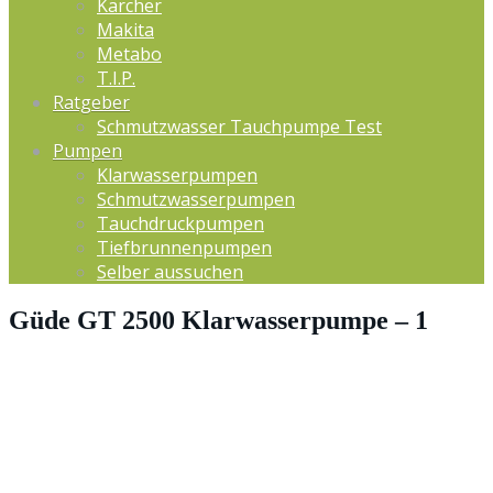
Kärcher
Makita
Metabo
T.I.P.
Ratgeber
Schmutzwasser Tauchpumpe Test
Pumpen
Klarwasserpumpen
Schmutzwasserpumpen
Tauchdruckpumpen
Tiefbrunnenpumpen
Selber aussuchen
Güde GT 2500 Klarwasserpumpe – 1