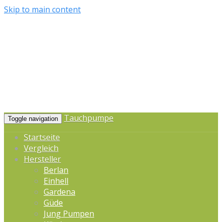
Skip to main content
Tauchpumpe
Toggle navigation
Startseite
Vergleich
Hersteller
Berlan
Einhell
Gardena
Güde
Jung Pumpen