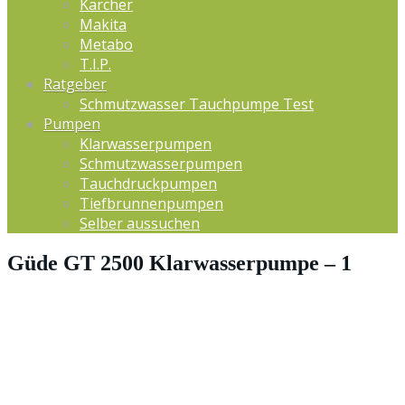
Kärcher
Makita
Metabo
T.I.P.
Ratgeber
Schmutzwasser Tauchpumpe Test
Pumpen
Klarwasserpumpen
Schmutzwasserpumpen
Tauchdruckpumpen
Tiefbrunnenpumpen
Selber aussuchen
Güde GT 2500 Klarwasserpumpe – 1