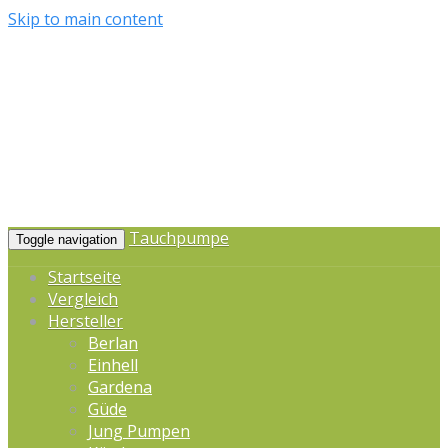
Skip to main content
Tauchpumpe
Toggle navigation
Startseite
Vergleich
Hersteller
Berlan
Einhell
Gardena
Güde
Jung Pumpen