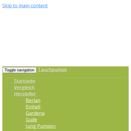
Skip to main content
Tauchpumpe
Toggle navigation
Startseite
Vergleich
Hersteller
Berlan
Einhell
Gardena
Güde
Jung Pumpen