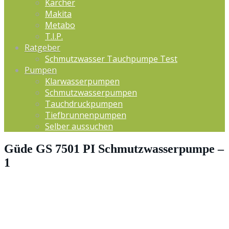
Kärcher
Makita
Metabo
T.I.P.
Ratgeber
Schmutzwasser Tauchpumpe Test
Pumpen
Klarwasserpumpen
Schmutzwasserpumpen
Tauchdruckpumpen
Tiefbrunnenpumpen
Selber aussuchen
Güde GS 7501 PI Schmutzwasserpumpe –
1