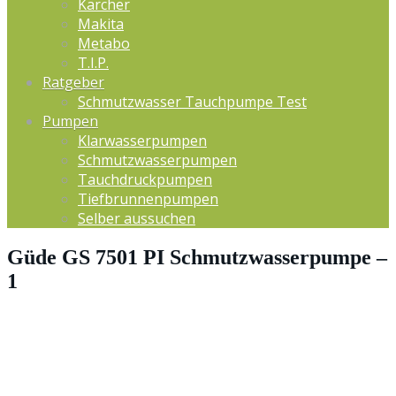
Kärcher
Makita
Metabo
T.I.P.
Ratgeber
Schmutzwasser Tauchpumpe Test
Pumpen
Klarwasserpumpen
Schmutzwasserpumpen
Tauchdruckpumpen
Tiefbrunnenpumpen
Selber aussuchen
Güde GS 7501 PI Schmutzwasserpumpe –
1