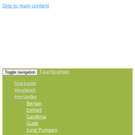
Skip to main content
Tauchpumpe
Toggle navigation
Startseite
Vergleich
Hersteller
Berlan
Einhell
Gardena
Güde
Jung Pumpen