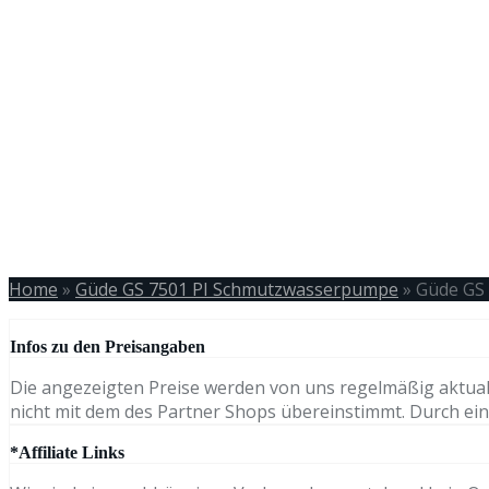
Home
»
Güde GS 7501 PI Schmutzwasserpumpe
»
Güde GS
Infos zu den Preisangaben
Die angezeigten Preise werden von uns regelmäßig aktual
nicht mit dem des Partner Shops übereinstimmt. Durch eine
*Affiliate Links