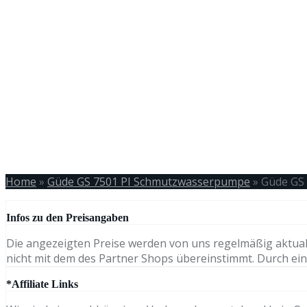
Home
»
Güde GS 7501 PI Schmutzwasserpumpe
»
Güde GS
Infos zu den Preisangaben
Die angezeigten Preise werden von uns regelmäßig aktual
nicht mit dem des Partner Shops übereinstimmt. Durch eine
*Affiliate Links