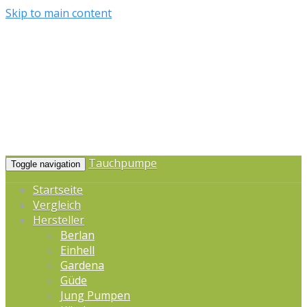
Skip to main content
Tauchpumpe
Toggle navigation
Startseite
Vergleich
Hersteller
Berlan
Einhell
Gardena
Güde
Jung Pumpen