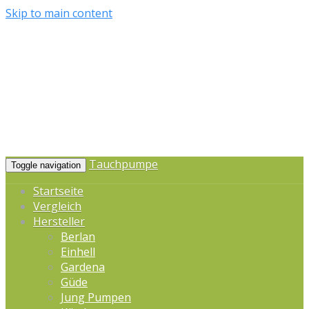
Skip to main content
Tauchpumpe
Toggle navigation
Startseite
Vergleich
Hersteller
Berlan
Einhell
Gardena
Güde
Jung Pumpen