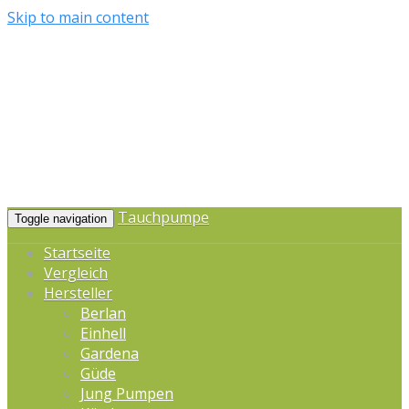
Skip to main content
Tauchpumpe
Toggle navigation
Startseite
Vergleich
Hersteller
Berlan
Einhell
Gardena
Güde
Jung Pumpen