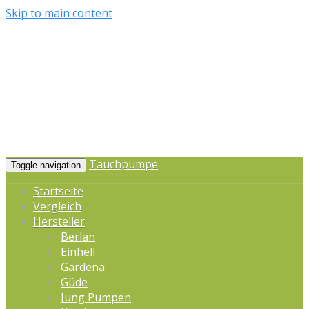
Skip to main content
Tauchpumpe
Toggle navigation
Startseite
Vergleich
Hersteller
Berlan
Einhell
Gardena
Güde
Jung Pumpen