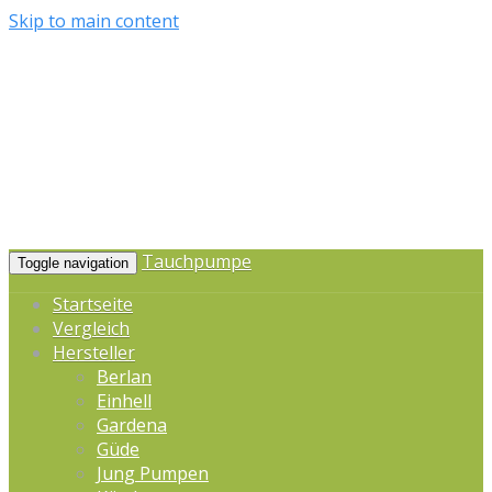
Skip to main content
Tauchpumpe
Toggle navigation
Startseite
Vergleich
Hersteller
Berlan
Einhell
Gardena
Güde
Jung Pumpen