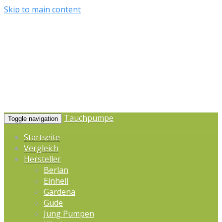
Skip to main content
Tauchpumpe
Toggle navigation
Startseite
Vergleich
Hersteller
Berlan
Einhell
Gardena
Güde
Jung Pumpen