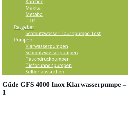
Kärcher
Makita
Metabo
T.I.P.
Ratgeber
Schmutzwasser Tauchpumpe Test
Pumpen
Klarwasserpumpen
Schmutzwasserpumpen
Tauchdruckpumpen
Tiefbrunnenpumpen
Selber aussuchen
Güde GFS 4000 Inox Klarwasserpumpe –
1