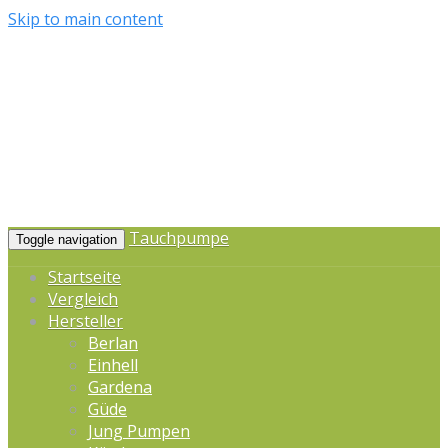
Skip to main content
Tauchpumpe
Toggle navigation
Startseite
Vergleich
Hersteller
Berlan
Einhell
Gardena
Güde
Jung Pumpen