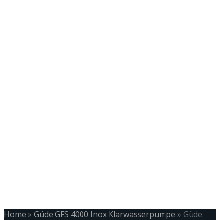
Home
»
Güde GFS 4000 Inox Klarwasserpumpe
»
Güde