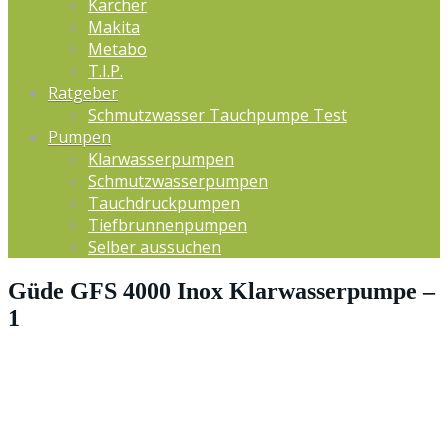
Kärcher
Makita
Metabo
T.I.P.
Ratgeber
Schmutzwasser Tauchpumpe Test
Pumpen
Klarwasserpumpen
Schmutzwasserpumpen
Tauchdruckpumpen
Tiefbrunnenpumpen
Selber aussuchen
Güde GFS 4000 Inox Klarwasserpumpe –
1