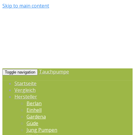
Skip to main content
Tauchpumpe
Toggle navigation
Startseite
Vergleich
Hersteller
Berlan
Einhell
Gardena
Güde
Jung Pumpen