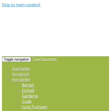
Skip to main content
Tauchpumpe
Toggle navigation
Startseite
Vergleich
Hersteller
Berlan
Einhell
Gardena
Güde
Jung Pumpen