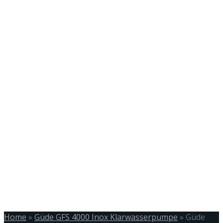
Home
»
Güde GFS 4000 Inox Klarwasserpumpe
»
Güde