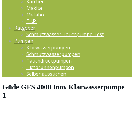
Kärcher
Makita
Metabo
T.I.P.
Ratgeber
Schmutzwasser Tauchpumpe Test
Pumpen
Klarwasserpumpen
Schmutzwasserpumpen
Tauchdruckpumpen
Tiefbrunnenpumpen
Selber aussuchen
Güde GFS 4000 Inox Klarwasserpumpe –
1