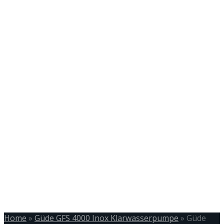
Home
»
Güde GFS 4000 Inox Klarwasserpumpe
»
Güde