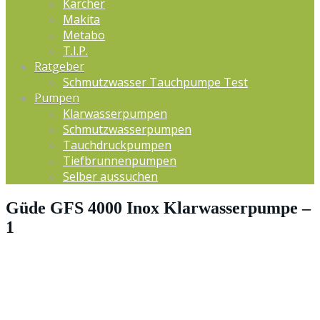
Kärcher
Makita
Metabo
T.I.P.
Ratgeber
Schmutzwasser Tauchpumpe Test
Pumpen
Klarwasserpumpen
Schmutzwasserpumpen
Tauchdruckpumpen
Tiefbrunnenpumpen
Selber aussuchen
Güde GFS 4000 Inox Klarwasserpumpe –
1