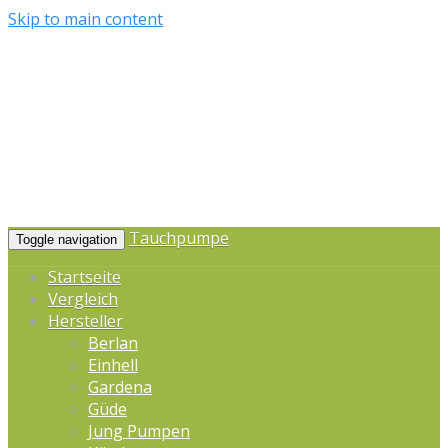
Skip to main content
Tauchpumpe
Toggle navigation
Startseite
Vergleich
Hersteller
Berlan
Einhell
Gardena
Güde
Jung Pumpen