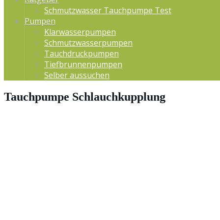
Schmutzwasser Tauchpumpe Test
Pumpen
Klarwasserpumpen
Schmutzwasserpumpen
Tauchdruckpumpen
Tiefbrunnenpumpen
Selber aussuchen
Tauchpumpe Schlauchkupplung