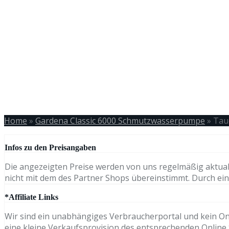
Home
»
Gardena Classic 6000 Schmutzwasserpumpe
»
Tau
Infos zu den Preisangaben
Die angezeigten Preise werden von uns regelmäßig aktual
nicht mit dem des Partner Shops übereinstimmt. Durch eine
*Affiliate Links
Wir sind ein unabhängiges Verbraucherportal und kein Onli
eine kleine Verkaufsprovision des entsprechenden Online S