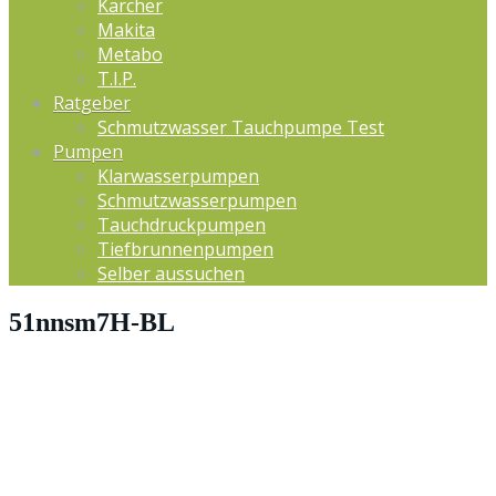
Kärcher
Makita
Metabo
T.I.P.
Ratgeber
Schmutzwasser Tauchpumpe Test
Pumpen
Klarwasserpumpen
Schmutzwasserpumpen
Tauchdruckpumpen
Tiefbrunnenpumpen
Selber aussuchen
51nnsm7H-BL