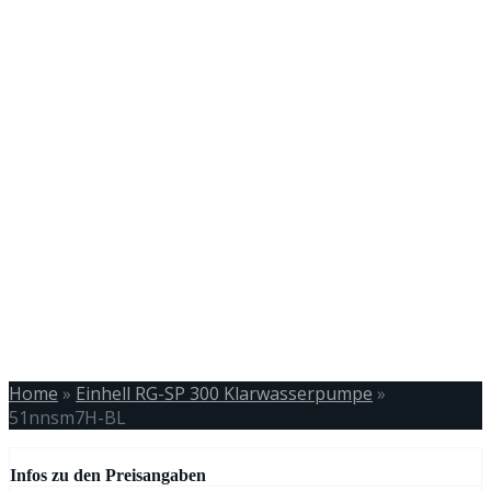
Home
»
Einhell RG-SP 300 Klarwasserpumpe
»
51nnsm7H-BL
Infos zu den Preisangaben