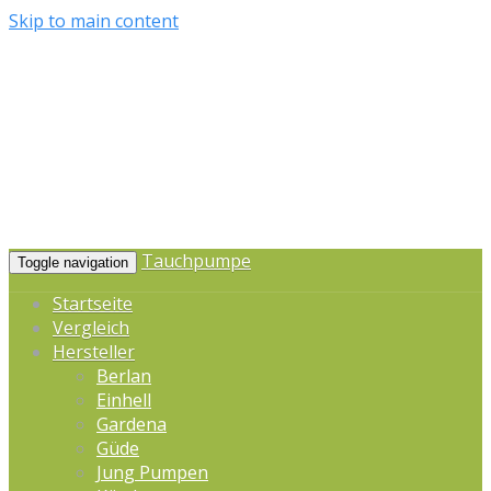
Skip to main content
Tauchpumpe
Toggle navigation
Startseite
Vergleich
Hersteller
Berlan
Einhell
Gardena
Güde
Jung Pumpen