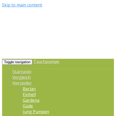
Skip to main content
Tauchpumpe
Toggle navigation
Startseite
Vergleich
Hersteller
Berlan
Einhell
Gardena
Güde
Jung Pumpen