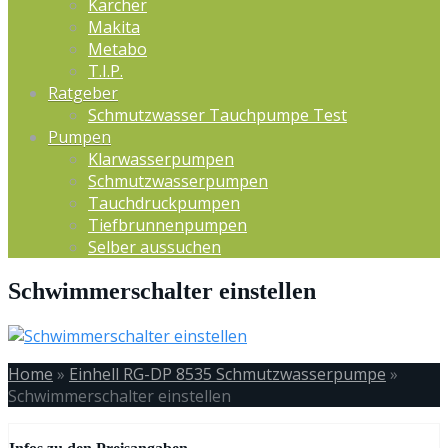
Kärcher
Makita
Metabo
T.I.P.
Ratgeber
Schmutzwasser Tauchpumpe Test
Pumpen
Klarwasserpumpen
Schmutzwasserpumpen
Tauchdruckpumpen
Tiefbrunnenpumpen
Selber aussuchen
Schwimmerschalter einstellen
Home
»
Einhell RG-DP 8535 Schmutzwasserpumpe
»
Schwimmerschalter einstellen