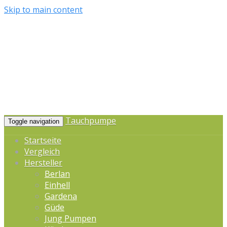
Skip to main content
Tauchpumpe
Toggle navigation
Startseite
Vergleich
Hersteller
Berlan
Einhell
Gardena
Güde
Jung Pumpen