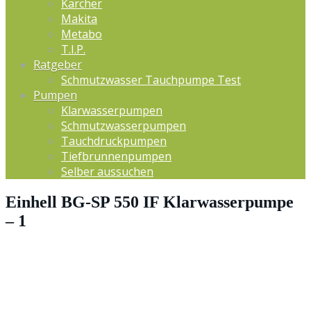
Kärcher
Makita
Metabo
T.I.P.
Ratgeber
Schmutzwasser Tauchpumpe Test
Pumpen
Klarwasserpumpen
Schmutzwasserpumpen
Tauchdruckpumpen
Tiefbrunnenpumpen
Selber aussuchen
Einhell BG-SP 550 IF Klarwasserpumpe
– 1