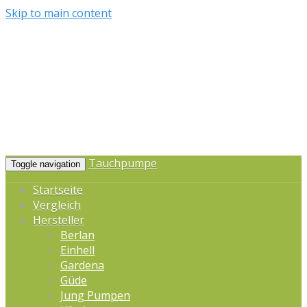
Skip to main content
Tauchpumpe
Toggle navigation
Startseite
Vergleich
Hersteller
Berlan
Einhell
Gardena
Güde
Jung Pumpen