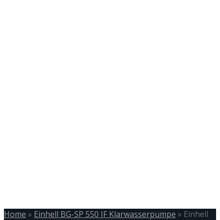
Home
»
Einhell BG-SP 550 IF Klarwasserpumpe
»
Einhell