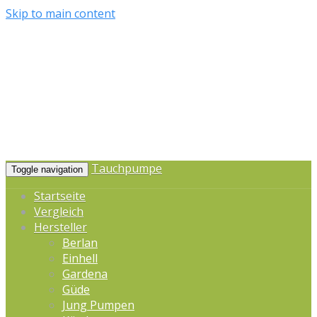
Skip to main content
Tauchpumpe
Toggle navigation
Startseite
Vergleich
Hersteller
Berlan
Einhell
Gardena
Güde
Jung Pumpen