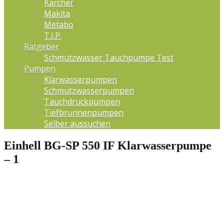
Kärcher
Makita
Metabo
T.I.P.
Ratgeber
Schmutzwasser Tauchpumpe Test
Pumpen
Klarwasserpumpen
Schmutzwasserpumpen
Tauchdruckpumpen
Tiefbrunnenpumpen
Selber aussuchen
Einhell BG-SP 550 IF Klarwasserpumpe
– 1