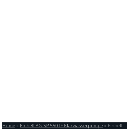
Home
»
Einhell BG-SP 550 IF Klarwasserpumpe
»
Einhell