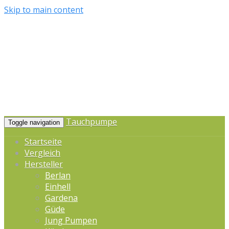
Skip to main content
Tauchpumpe
Toggle navigation
Startseite
Vergleich
Hersteller
Berlan
Einhell
Gardena
Güde
Jung Pumpen