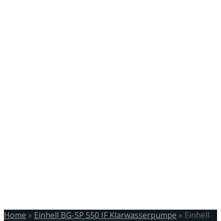
Home
»
Einhell BG-SP 550 IF Klarwasserpumpe
»
Einhell