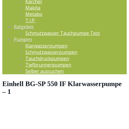
Kärcher
Makita
Metabo
T.I.P.
Ratgeber
Schmutzwasser Tauchpumpe Test
Pumpen
Klarwasserpumpen
Schmutzwasserpumpen
Tauchdruckpumpen
Tiefbrunnenpumpen
Selber aussuchen
Einhell BG-SP 550 IF Klarwasserpumpe
– 1