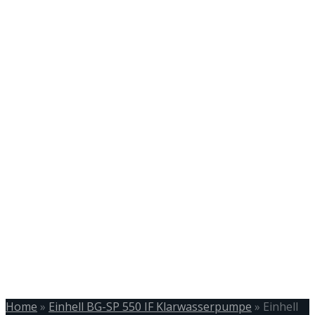
Home
»
Einhell BG-SP 550 IF Klarwasserpumpe
»
Einhell