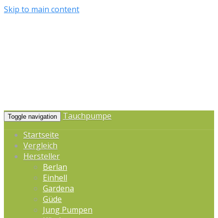
Skip to main content
Tauchpumpe
Toggle navigation
Startseite
Vergleich
Hersteller
Berlan
Einhell
Gardena
Güde
Jung Pumpen