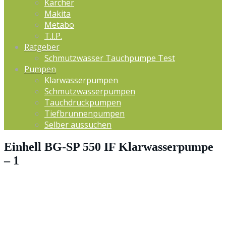
Kärcher
Makita
Metabo
T.I.P.
Ratgeber
Schmutzwasser Tauchpumpe Test
Pumpen
Klarwasserpumpen
Schmutzwasserpumpen
Tauchdruckpumpen
Tiefbrunnenpumpen
Selber aussuchen
Einhell BG-SP 550 IF Klarwasserpumpe
– 1